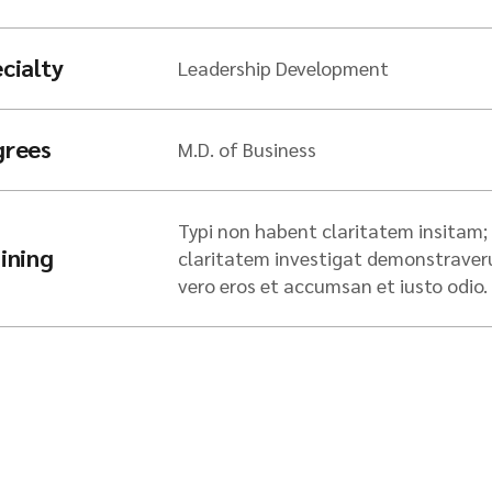
cialty
Leadership Development
grees
M.D. of Business
Typi non habent claritatem insitam; e
ining
claritatem investigat demonstraverunt
vero eros et accumsan et iusto odio.