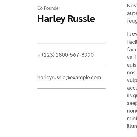
Nost
Co Founder
aute
Harley Russle
feug
Iust
faci
faci
+ (123) 1800-567-8990
vel 
euis
nos 
harleyrussle@example.com
vulp
accu
iis 
saep
nonu
mini
illu