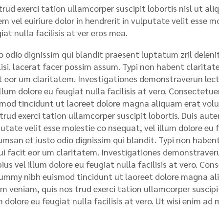
rud exerci tation ullamcorper suscipit lobortis nisl ut a
m vel euiriure dolor in hendrerit in vulputate velit esse m
iat nulla facilisis at ver eros mea.
o odio dignissim qui blandit praesent luptatum zril deleni
lisi. lacerat facer possim assum. Typi non habent claritatem
t eor um claritatem. Investigationes demonstraverun lecto
illum dolore eu feugiat nulla facilisis at vero. Consectet
mod tincidunt ut laoreet dolore magna aliquam erat volu
trud exerci tation ullamcorper suscipit lobortis. Duis autem
utate velit esse molestie co nsequat, vel illum dolore eu fe
msan et iusto odio dignissim qui blandit. Typi non habent 
qui facit eor um claritatem. Investigationes demonstraveru
ius vel illum dolore eu feugiat nulla facilisis at vero. Con
mmy nibh euismod tincidunt ut laoreet dolore magna ali
m veniam, quis nos trud exerci tation ullamcorper suscipit 
m dolore eu feugiat nulla facilisis at vero. Ut wisi enim ad 