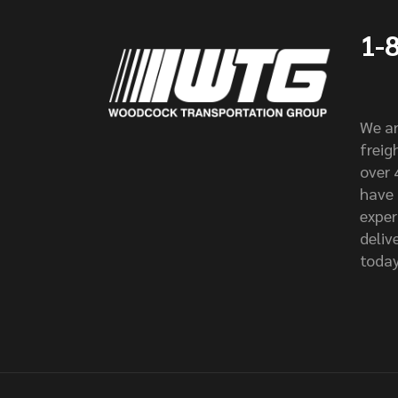
1-
We ar
freig
over 
have 
exper
delive
today