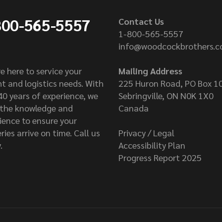
800-565-5557
Contact Us
1-800-565-5557
info@woodcockbrothers.
e here to service your
Mailing Address
ht and logistics needs. With
225 Huron Road, PO Box 1
40 years of experience, we
Sebringville, ON N0K 1X0
the knowledge and
Canada
ience to ensure your
ries arrive on time. Call us
Privacy / Legal
.
Accessibility Plan
Progress Report 2025