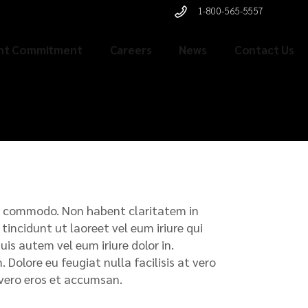
1-800-565-5557
ent Commitment
Careers
News
Contact Us
x ea commodo. Non habent claritatem in
tincidunt ut laoreet vel eum iriure qui
s autem vel eum iriure dolor in.
 Dolore eu feugiat nulla facilisis at vero
t vero eros et accumsan.