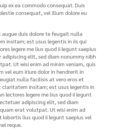
liquip ex ea commodo consequat. Duis
olestie consequat, vel illum dolore eu
t augue duis dolore te feugait nulla
 insitam; est usus legentis in iis qui
res legere me lius quod ii legunt saepius
uer adipiscing elit, sed diam nonummy nibh
tpat. Ut wisi enim ad minim veniam, quis
 vel eum iriure dolor in hendrerit in
ugiat nulla facilisis at vero eros et
claritatem insitam; est usus legentis in
n lectores legere me lius quod ii legunt
sectetuer adipiscing elit, sed diam
quam erat volutpat. Ut wisi enim ad
lobortis lius quod ii legunt saepius vel
mel reque.