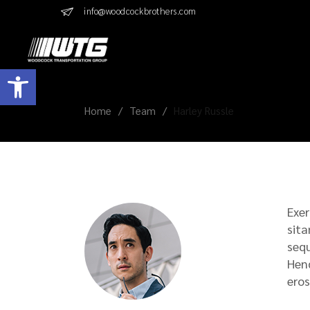
info@woodcockbrothers.com
Open toolbar
Home
Team
Harley Russle
Exer
sita
sequ
Hend
eros