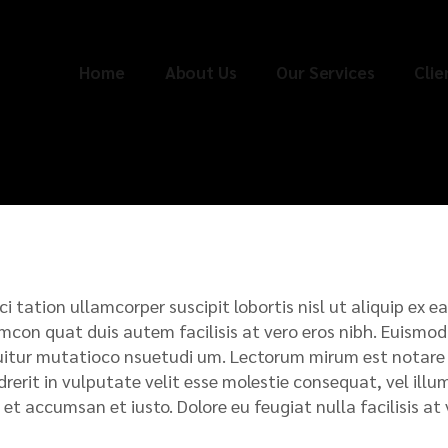
Home
About Us
Our Services
Cli
ci tation ullamcorper suscipit lobortis nisl ut aliquip e
mcon quat duis autem facilisis at vero eros nibh. Euismod 
itur mutatioco nsuetudi um. Lectorum mirum est notare ui
rerit in vulputate velit esse molestie consequat, vel illum.
 et accumsan et iusto. Dolore eu feugiat nulla facilisis a